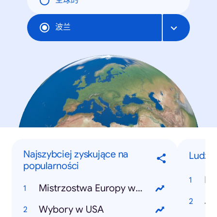
全球的
波兰
Najszybciej zyskujące na
Ludzie
popularności
Bu
Mistrzostwa Europy w Piłce Nożnej 2024
Ju
Wybory w USA