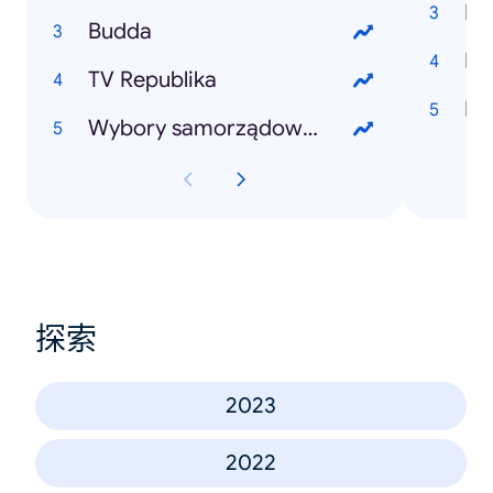
Do
Budda
Hu
TV Republika
Li
Wybory samorządowe 2024
探索
2023
2022