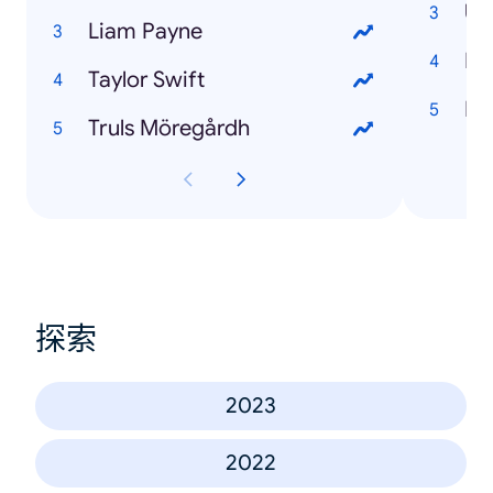
US
Liam Payne
Ka
Taylor Swift
EP
Truls Möregårdh
探索
2023
2022