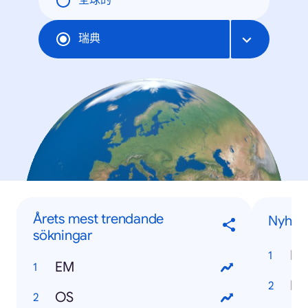
全球的
瑞典
Årets mest trendande
Nyhete
sökningar
My
EM
Mp
OS