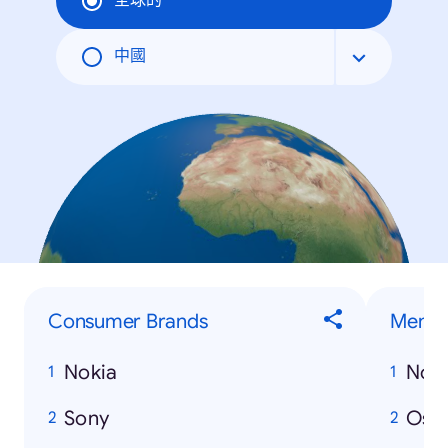
全球的
中國
Consumer Brands
Men
Nokia
Nos
Sony
Osa