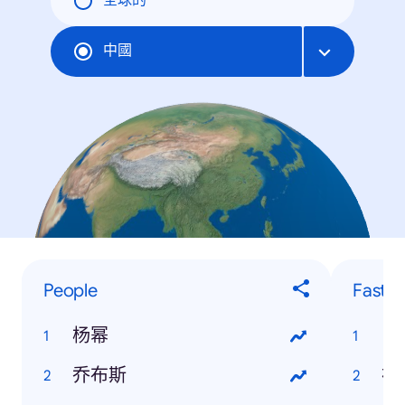
全球的
中國
People
Fastes
杨幂
日
乔布斯
裸