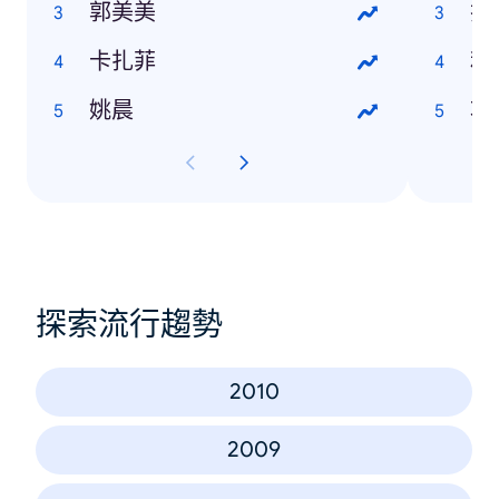
郭美美
折
卡扎菲
利
姚晨
功
探索流行趨勢
2010
2009