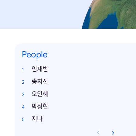
People
임재범
송지선
오인혜
박정현
지나