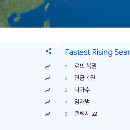
Fastest Rising Sea
로또 복권
연금복권
나가수
임재범
갤럭시 s2