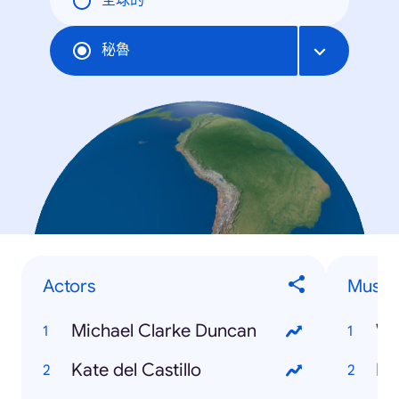
全球的
秘魯
Actors
Musici
Michael Clarke Duncan
Wa
Kate del Castillo
Ku