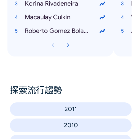
Korina Rivadeneira
Mi
Macaulay Culkin
Wh
Roberto Gomez Bolaños
Ad
探索流行趨勢
2011
2010