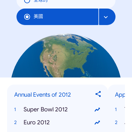
全球的
美國
Annual Events of 2012
Appare
Super Bowl 2012
To
Euro 2012
J 