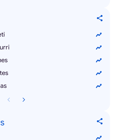
ti
urri
nes
tes
las
s