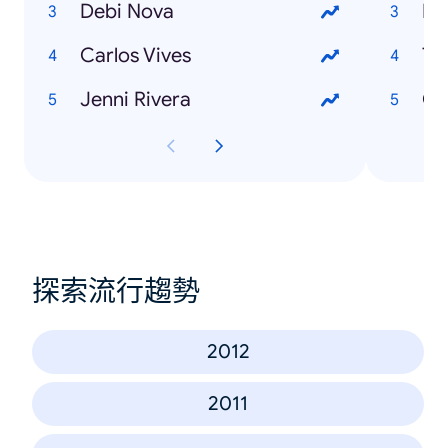
Debi Nova
Mo
Carlos Vives
Ti
Jenni Rivera
Gu
探索流行趨勢
2012
2011