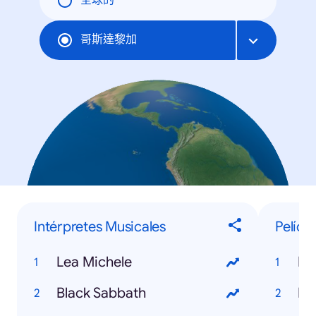
全球的
哥斯達黎加
Intérpretes Musicales
Pelícu
Lea Michele
Mi
Black Sabbath
Ir