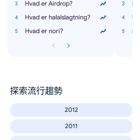
Hvad er Airdrop?
Hv
Hvad er halalslagtning?
Hv
Hvad er nori?
Hv
探索流行趨勢
2012
2011