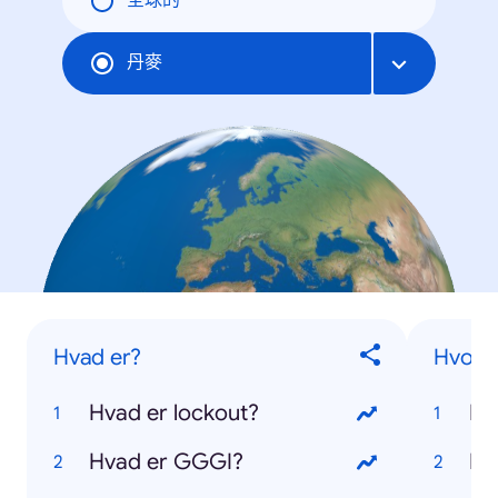
全球的
丹麥
Hvad er?
Hvor l
Hvad er lockout?
Hv
Hvad er GGGI?
Hv