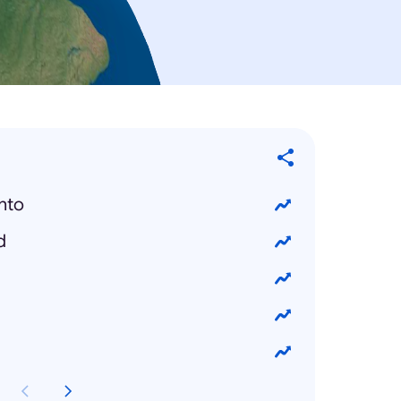
nto
d