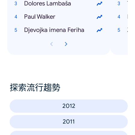
Dolores Lambaša
Ta
Paul Walker
Hu
Djevojka imena Feriha
Zo
探索流行趨勢
2012
2011