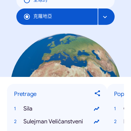
全球的
克羅地亞
Pretrage
Popul
Sila
Ga
Sulejman Veličanstveni
Ni