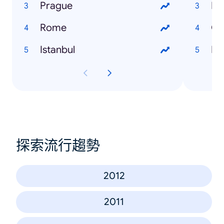
Prague
Lo
Rome
Gl
Istanbul
Fli
探索流行趨勢
2012
2011