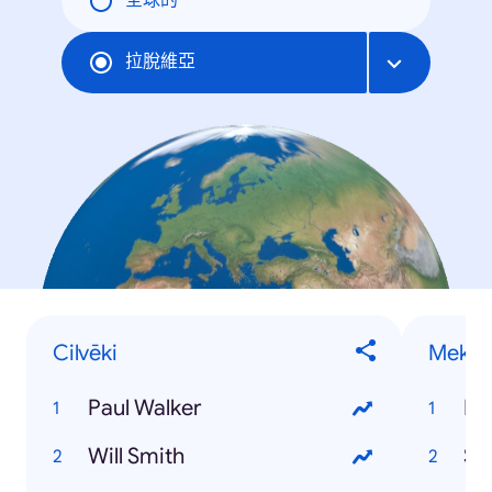
全球的
拉脫維亞
Cilvēki
Meklē
Paul Walker
Pa
Will Smith
St