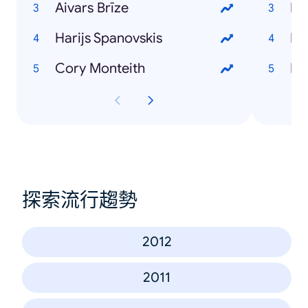
Aivars Brīze
Dz
Harijs Spanovskis
Rī
Cory Monteith
Ma
探索流行趨勢
2012
2011