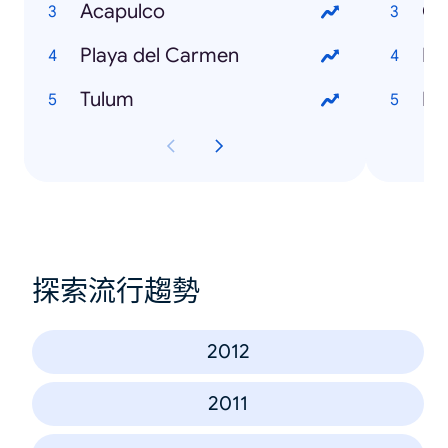
Acapulco
Ch
Playa del Carmen
Fo
Tulum
Pe
探索流行趨勢
2012
2011