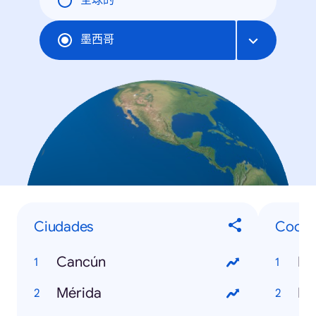
全球的
墨西哥
Ciudades
Coche
Cancún
Ni
Mérida
Ho