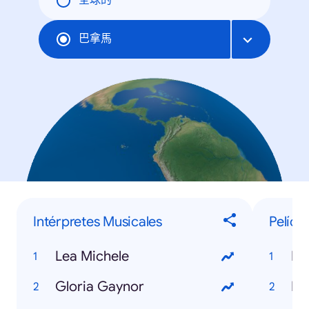
全球的
巴拿馬
Intérpretes Musicales
Pelícu
Lea Michele
Mi
Gloria Gaynor
Ir