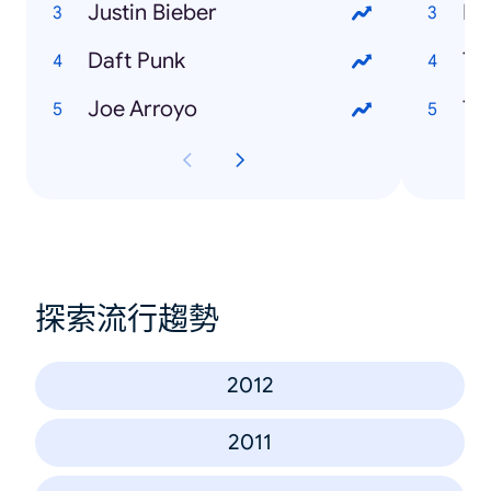
Justin Bieber
Ma
Daft Punk
Ti
Joe Arroyo
Th
探索流行趨勢
2012
2011