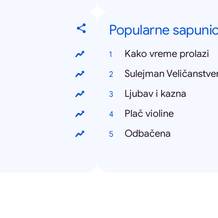
Popularne sapuni
Kako vreme prolazi
Sulejman Veličanstve
Ljubav i kazna
Plač violine
Odbačena