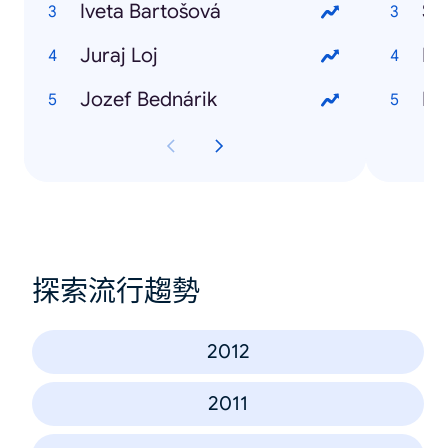
Iveta Bartošová
So
Juraj Loj
HT
Jozef Bednárik
HT
探索流行趨勢
2012
2011