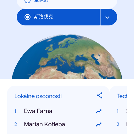
全球的
斯洛伐克
Lokálne osobnosti
Techno
Ewa Farna
Sa
Marian Kotleba
iP