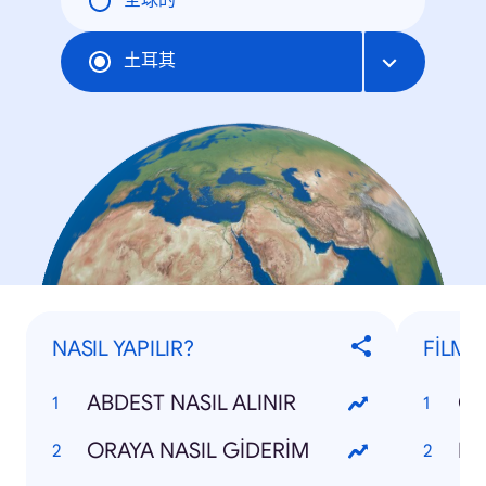
全球的
土耳其
NASIL YAPILIR?
FİLML
ABDEST NASIL ALINIR
CE
ORAYA NASIL GİDERİM
EV