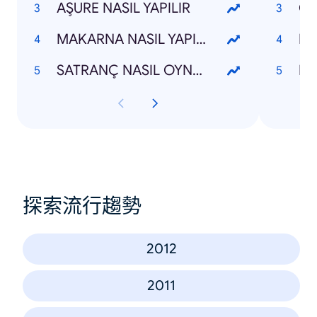
AŞURE NASIL YAPILIR
MAKARNA NASIL YAPILIR
RO
SATRANÇ NASIL OYNANIR
HÜ
探索流行趨勢
2012
2011