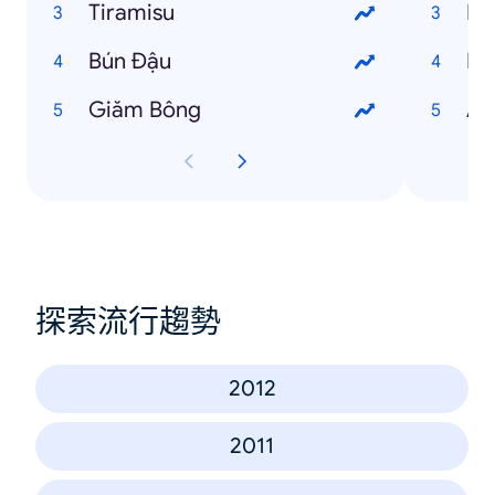
Tiramisu
Ng
Bún Đậu
Ng
Giăm Bông
An
探索流行趨勢
2012
2011