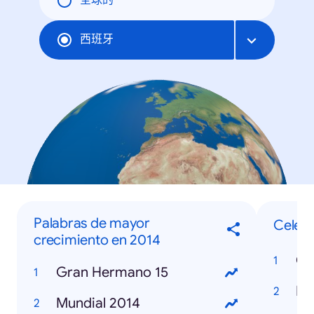
全球的
西班牙
Palabras de mayor
Celebr
crecimiento en 2014
Co
Gran Hermano 15
Re
Mundial 2014