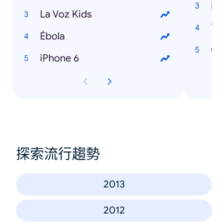
Hi
La Voz Kids
Ta
Ébola
Cl
iPhone 6
探索流行趨勢
2013
2012