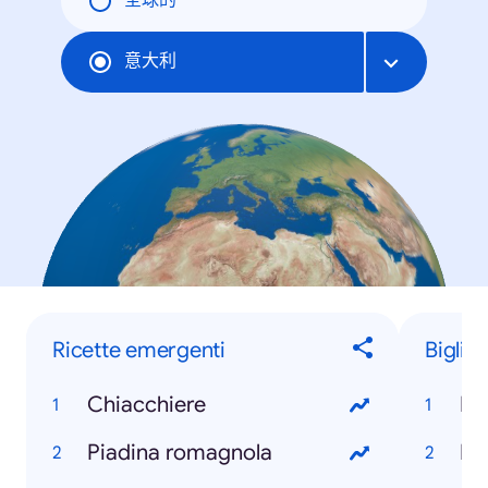
全球的
意大利
Ricette emergenti
Biglie
Chiacchiere
Mi
Piadina romagnola
Ro