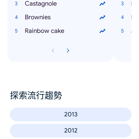
Castagnole
Mil
Brownies
Ita
Rainbow cake
Jo
探索流行趨勢
2013
2012