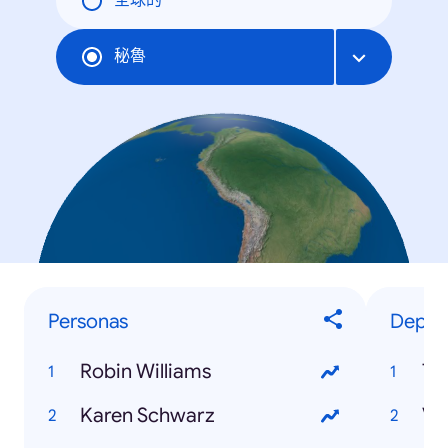
全球的
秘魯
Personas
Deport
Robin Williams
Ti
Karen Schwarz
Va