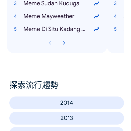
Meme Sudah Kuduga
Ku
Meme Mayweather
Sa
Meme Di Situ Kadang Saya Merasa Sedih
Sa
探索流行趨勢
2014
2013