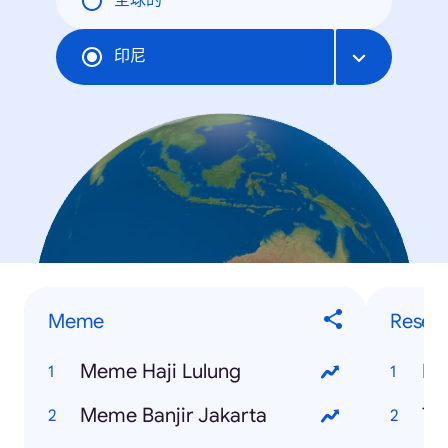
全球的
印尼
Meme
Resep
Meme Haji Lulung
Ku
Meme Banjir Jakarta
To