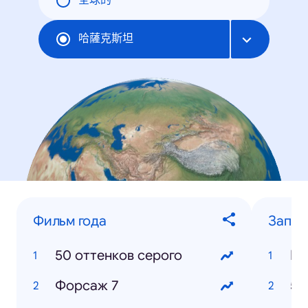
全球的
哈薩克斯坦
Фильм года
Запро
50 оттенков серого
Ку
Форсаж 7
50