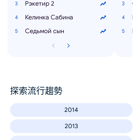
Рэкетир 2
Фо
Келинка Сабина
Ба
Седьмой сын
Ку
探索流行趨勢
2014
2013