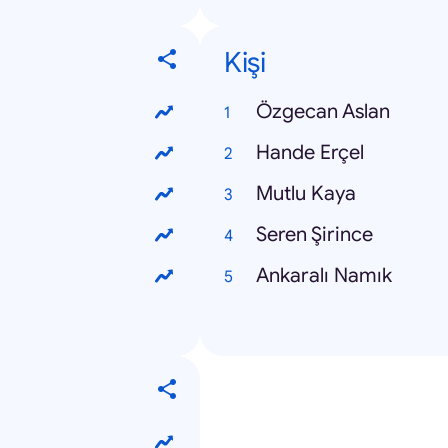
Kişi
Özgecan Aslan
Hande Erçel
Mutlu Kaya
Seren Şirince
Ankaralı Namık