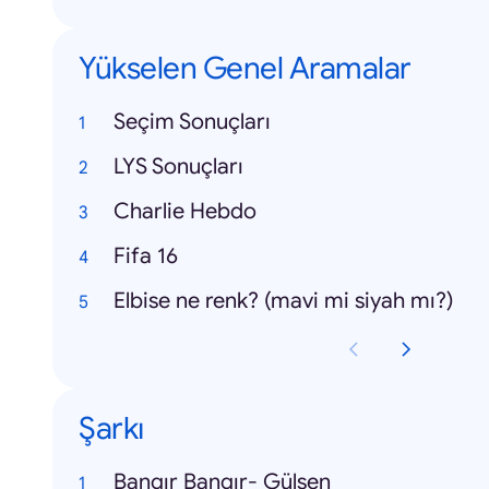
Yükselen Genel Aramalar
Seçim Sonuçları
LYS Sonuçları
Charlie Hebdo
Fifa 16
Elbise ne renk? (mavi mi siyah mı?)
Şarkı
Bangır Bangır- Gülşen