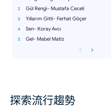
Gül Rengi- Mustafa Ceceli
Yıllarım Gitti- Ferhat Göçer
Sen- Koray Avcı
Gel- Mabel Matiz
探索流行趨勢