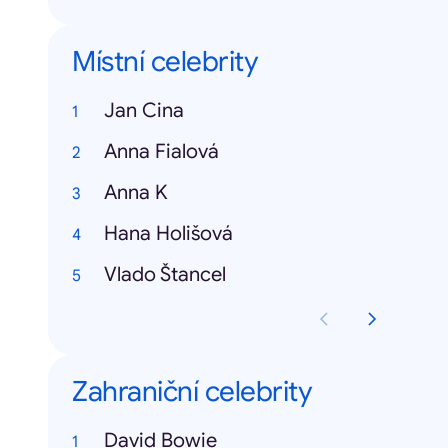
Místní celebrity
Jan Cina
Anna Fialová
Anna K
Hana Holišová
Vlado Štancel
Zahraniční celebrity
David Bowie