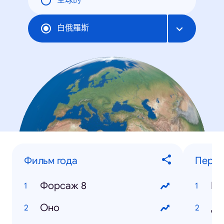
全球的
白俄羅斯
Фильм года
Персо
Форсаж 8
Ве
Оно
Дм