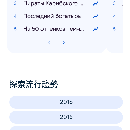
Пираты Карибского моря 5
Ди
Последний богатырь
Че
На 50 оттенков темнее
Ми
探索流行趨勢
2016
2015