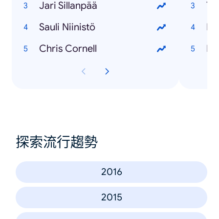
Jari Sillanpää
Sauli Niinistö
Chris Cornell
探索流行趨勢
2016
2015