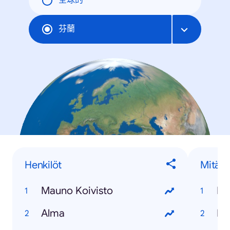
全球的
芬蘭
Henkilöt
Mitä...
Mauno Koivisto
Alma
Mit