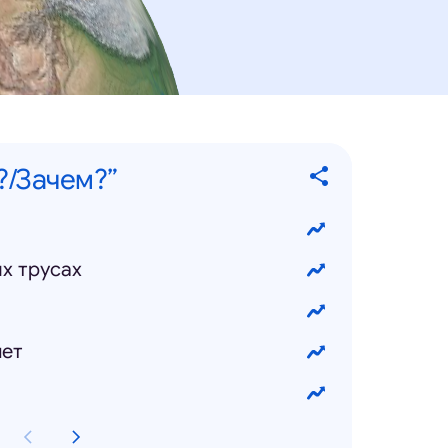
?/Зачем?”
х трусах
лет