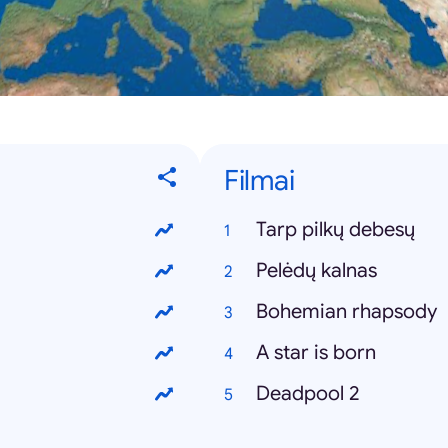
Filmai
Tarp pilkų debesų
Pelėdų kalnas
Bohemian rhapsody
A star is born
Deadpool 2