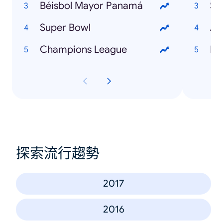
Béisbol Mayor Panamá
St
Super Bowl
Avi
Champions League
Bé
探索流行趨勢
2017
2016