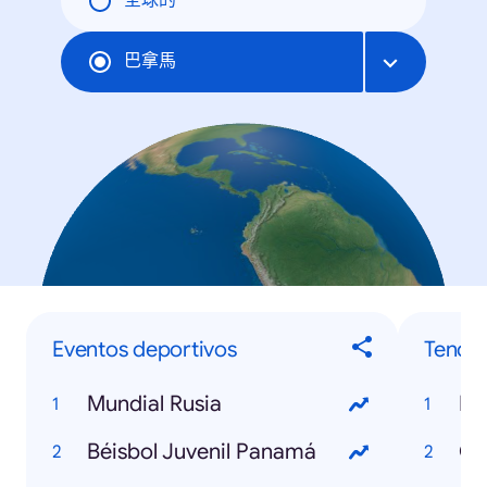
全球的
巴拿馬
Eventos deportivos
Tende
Mundial Rusia
Mu
Béisbol Juvenil Panamá
Ce