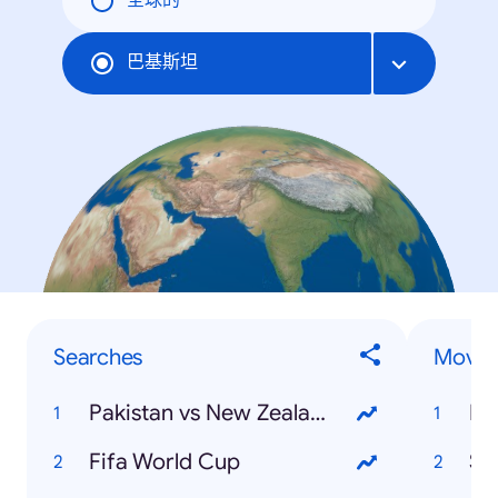
全球的
巴基斯坦
Searches
Movie
Pakistan vs New Zealand
Ra
Fifa World Cup
Sa