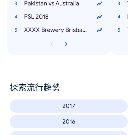
Pakistan vs Australia
Ti
PSL 2018
Ba
XXXX Brewery Brisbane
Th
探索流行趨勢
2017
2016