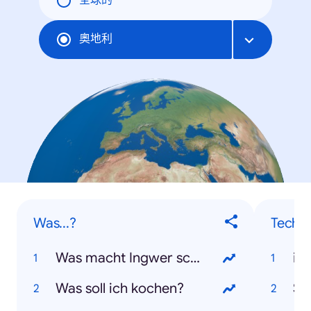
全球的
奧地利
Was...?
Techni
Was macht Ingwer scharf?
iP
Was soll ich kochen?
Sa