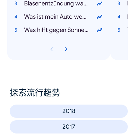
Blasenentzündung was tun?
Hu
Was ist mein Auto wert?
Pe
Was hilft gegen Sonnenbrand?
Te
探索流行趨勢
2018
2017