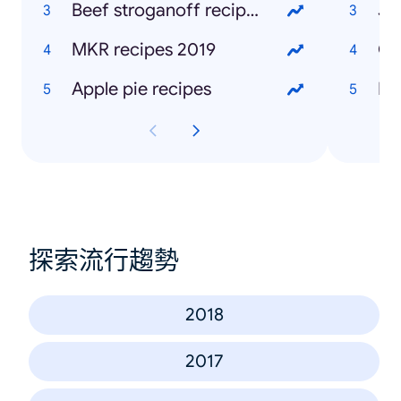
Beef stroganoff recipes
Jo
MKR recipes 2019
Gr
Apple pie recipes
Ke
探索流行趨勢
2018
2017