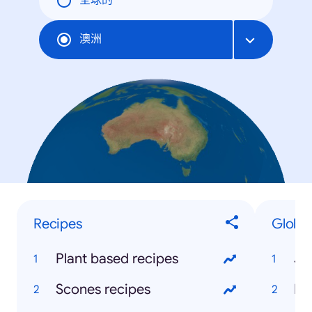
全球的
澳洲
Recipes
Global
Plant based recipes
Ja
Scones recipes
Bil