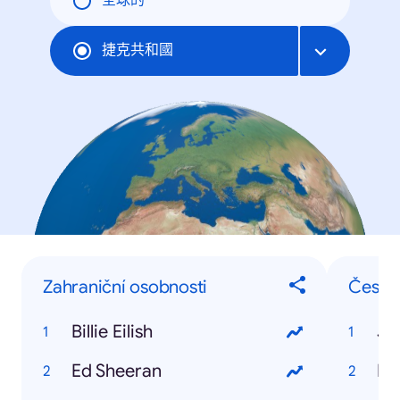
全球的
捷克共和國
Zahraniční osobnosti
České
Billie Eilish
Ja
Ed Sheeran
Iv