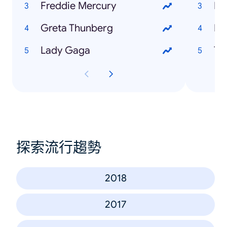
Freddie Mercury
Er
Greta Thunberg
Ka
Lady Gaga
Ta
探索流行趨勢
2018
2017