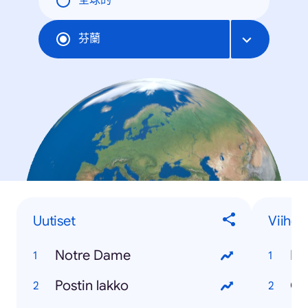
全球的
芬蘭
Uutiset
Viihde
Notre Dame
Bi
Postin lakko
Ga