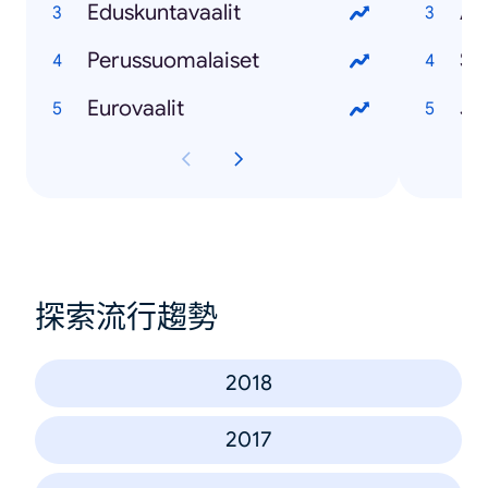
Eduskuntavaalit
Ap
Perussuomalaiset
St
Eurovaalit
Jo
探索流行趨勢
2018
2017