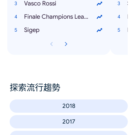
Vasco Rossi
Si
Finale Champions League
Sigep
探索流行趨勢
2018
2017