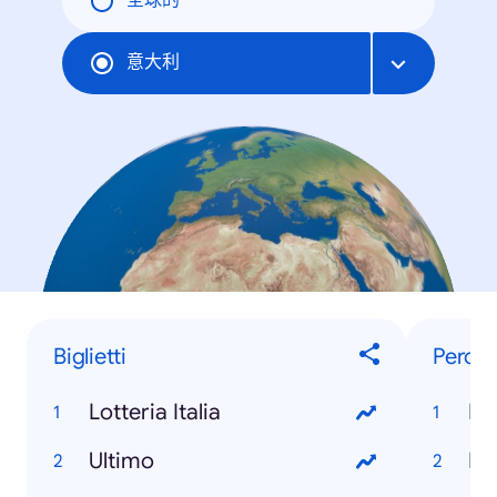
全球的
意大利
Biglietti
Perch
Lotteria Italia
È 
Ultimo
Ri