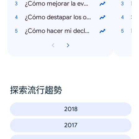
¿Cómo mejorar la evaluación en el aula?
Big
¿Cómo destapar los oídos?
St
¿Cómo hacer mi declaración anual?
Bot
探索流行趨勢
2018
2017