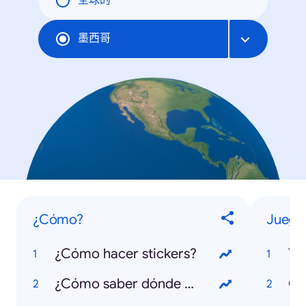
全球的
墨西哥
¿Cómo?
Juegos
¿Cómo hacer stickers?
Ti
¿Cómo saber dónde hay gasolina?
OM