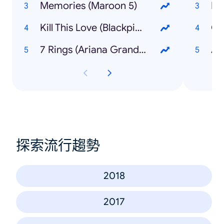
Memories (Maroon 5)
Kill This Love (Blackpink)
Co
7 Rings (Ariana Grande)
探索流行趨勢
2018
2017