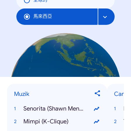
全球的
馬來西亞
Muzik
Caria
Senorita (Shawn Mendes, Camilla Cabello)
Ea
Mimpi (K-Clique)
Th