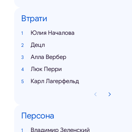
Втрати
Юлия Началова
Децл
Алла Вербер
Люк Перри
Карл Лагерфельд
Персона
Владимир Зеленский