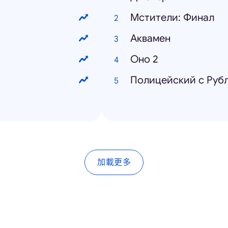
Мстители: Финал
Аквамен
Оно 2
Полицейский с Рубл
加載更多