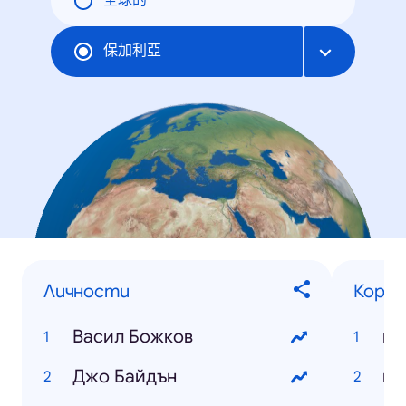
全球的
保加利亞
Личности
Корон
Васил Божков
ко
Джо Байдън
ко