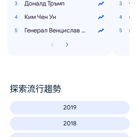
Доналд Тръмп
wo
Ким Чен Ун
Генерал Венцислав Мутафчийски
探索流行趨勢
2019
2018