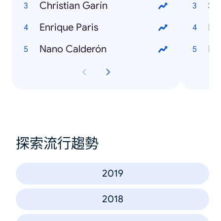
Christian Garín
Se
Enrique Paris
Nano Calderón
探索流行趨勢
2019
2018