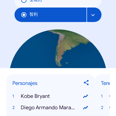
全球的
智利
Personajes
Tende
Kobe Bryant
Co
Diego Armando Maradona
Co