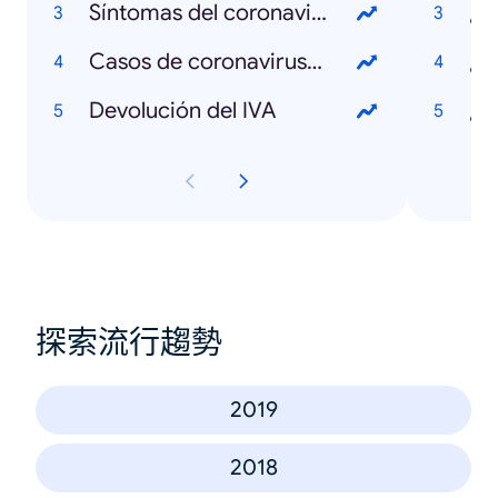
Síntomas del coronavirus
¿Q
Casos de coronavirus en Colombia
¿Q
Devolución del IVA
探索流行趨勢
2019
2018