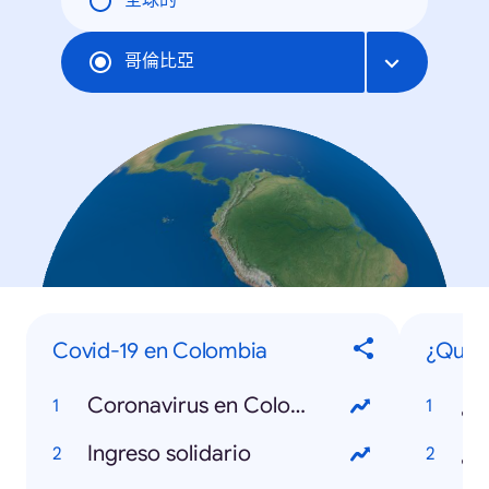
全球的
哥倫比亞
Covid-19 en Colombia
¿Qué s
Coronavirus en Colombia
Ingreso solidario
¿Q