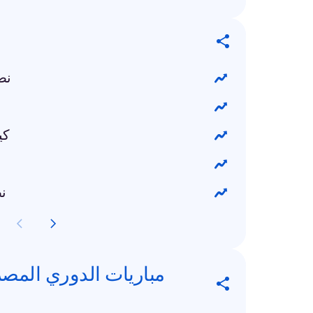
نص
كي
نص
مباريات الدوري المصر