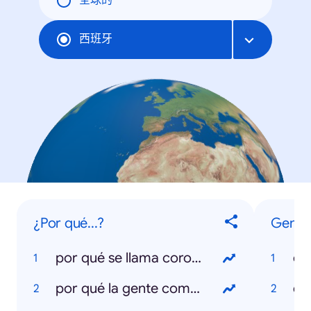
全球的
西班牙
¿Por qué...?
Gener
por qué se llama coronavirus
co
por qué la gente compra papel higiénico
el