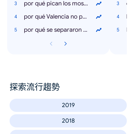
por qué pican los mosquitos
cl
por qué Valencia no pasa a la fase 1
la 
por qué se separaron Paquirri y carmen Ordoñez
Ko
探索流行趨勢
2019
2018