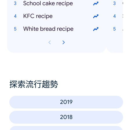
School cake recipe
Ch
KFC recipe
Sk
White bread recipe
探索流行趨勢
2019
2018