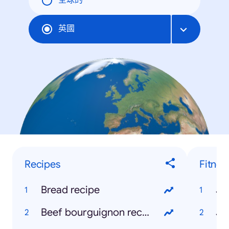
全球的
英國
Recipes
Fitnes
Bread recipe
Jo
Beef bourguignon recipe
Jo