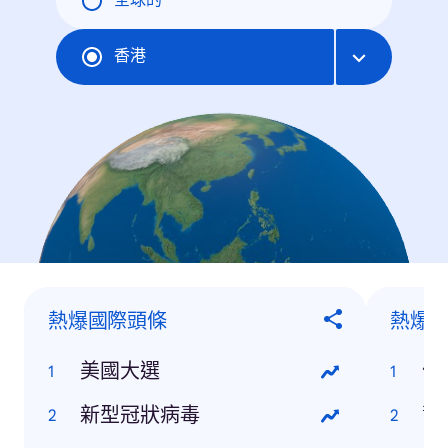
全球的
香港
熱爆國際頭條
熱爆
美國大選
何
新型冠狀病毒
蕭