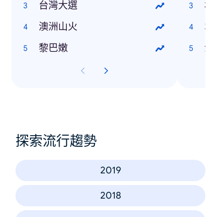
台灣大選
林
澳洲山火
袁
黎巴嫩
余
探索流行趨勢
2019
2018