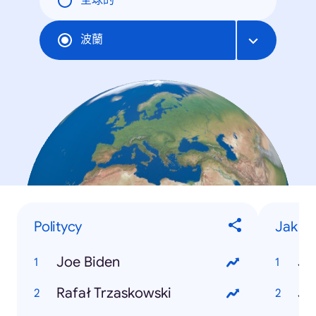
全球的
波蘭
Politycy
Jak zr
Joe Biden
Rafał Trzaskowski