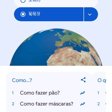
全球的
葡萄牙
Como...?
O que.
Como fazer pão?
O 
Como fazer máscaras?