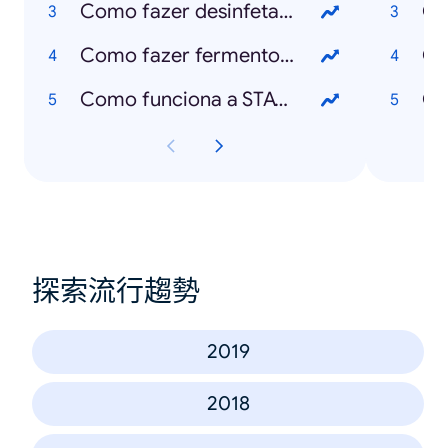
Como fazer desinfetante caseiro?
O 
Como fazer fermento de padeiro?
Como funciona a STAYAWAY COVID?
O 
探索流行趨勢
2019
2018